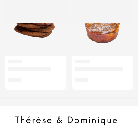
DESSERT
DESSERT
Cookies au chocolat
Moelleux aux pommes
€
4,00
€
4,80