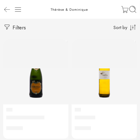
Filters
Sort by
VIN
VIN
Bouteille de cava
Vin blanc
€
35,00
€
22,00