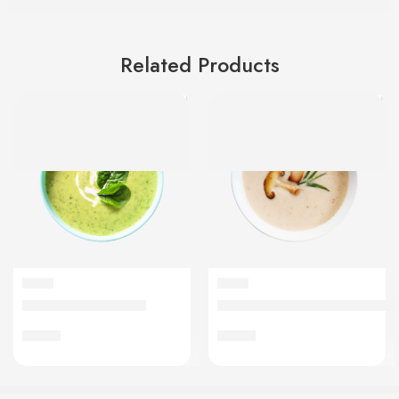
Related Products
SOUPE
SOUPE
Soupe de courgette
Soupe velouté de champigno
€
4,50
€
4,50