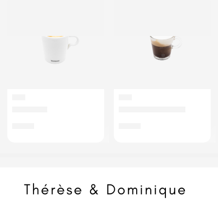
CAFÉ
CAFÉ
Décafeiné
Espresso Macchiato
€
3,00
€
3,00